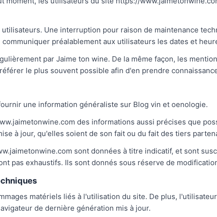
t moment, les utilisateurs du site https://www.jaimetonwine.co
utilisateurs. Une interruption pour raison de maintenance tech
 communiquer préalablement aux utilisateurs les dates et heure
égulièrement par Jaime ton wine. De la même façon, les mention
y référer le plus souvent possible afin d'en prendre connaissanc
ournir une information généraliste sur Blog vin et oenologie.
//www.jaimetonwine.com des informations aussi précises que poss
e à jour, qu'elles soient de son fait ou du fait des tiers parten
ww.jaimetonwine.com sont données à titre indicatif, et sont susc
ont pas exhaustifs. Ils sont donnés sous réserve de modificatio
techniques
ges matériels liés à l'utilisation du site. De plus, l'utilisateu
navigateur de dernière génération mis à jour.