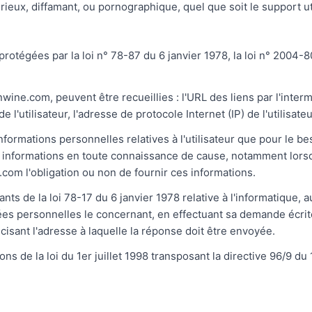
ieux, diffamant, ou pornographique, quel que soit le support ut
tégées par la loi n° 78-87 du 6 janvier 1978, la loi n° 2004-80
nwine.com, peuvent être recueillies : l'URL des liens par l'interm
'utilisateur, l'adresse de protocole Internet (IP) de l'utilisateu
nformations personnelles relatives à l'utilisateur que pour le be
 informations en toute connaissance de cause, notamment lorsqu'
.com l'obligation ou non de fournir ces informations.
s de la loi 78-17 du 6 janvier 1978 relative à l'informatique, aux
nnées personnelles le concernant, en effectuant sa demande écri
récisant l'adresse à laquelle la réponse doit être envoyée.
 de la loi du 1er juillet 1998 transposant la directive 96/9 du 