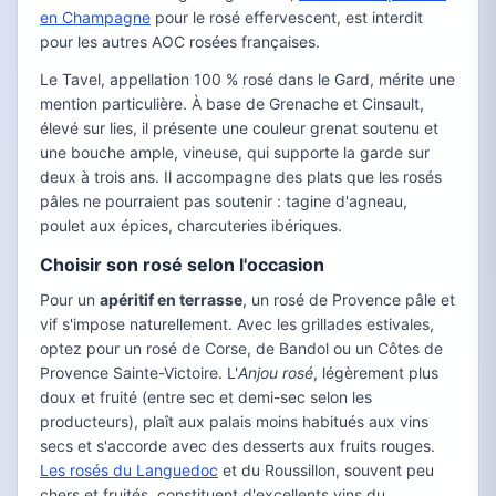
en Champagne
pour le rosé effervescent, est interdit
pour les autres AOC rosées françaises.
Le Tavel, appellation 100 % rosé dans le Gard, mérite une
mention particulière. À base de Grenache et Cinsault,
élevé sur lies, il présente une couleur grenat soutenu et
une bouche ample, vineuse, qui supporte la garde sur
deux à trois ans. Il accompagne des plats que les rosés
pâles ne pourraient pas soutenir : tagine d'agneau,
poulet aux épices, charcuteries ibériques.
Choisir son rosé selon l'occasion
Pour un
apéritif en terrasse
, un rosé de Provence pâle et
vif s'impose naturellement. Avec les grillades estivales,
optez pour un rosé de Corse, de Bandol ou un Côtes de
Provence Sainte-Victoire. L'
Anjou rosé
, légèrement plus
doux et fruité (entre sec et demi-sec selon les
producteurs), plaît aux palais moins habitués aux vins
secs et s'accorde avec des desserts aux fruits rouges.
Les rosés du Languedoc
et du Roussillon, souvent peu
chers et fruités, constituent d'excellents vins du